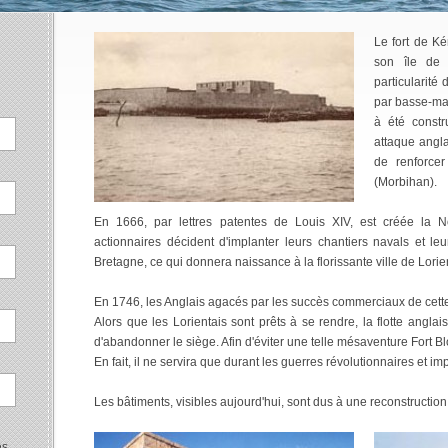
Le fort de Ké
son île de
particularité 
par basse-ma
à été constr
attaque angla
de renforcer
(Morbihan).
En 1666, par lettres patentes de Louis XIV, est créée la
actionnaires décident d'implanter leurs chantiers navals et le
Bretagne, ce qui donnera naissance à la florissante ville de Lorie
En 1746, les Anglais agacés par les succès commerciaux de cette 
Alors que les Lorientais sont prêts à se rendre, la flotte angl
d'abandonner le siège. Afin d'éviter une telle mésaventure Fort B
En fait, il ne servira que durant les guerres révolutionnaires et im
Les bâtiments, visibles aujourd'hui, sont dus à une reconstruction
es