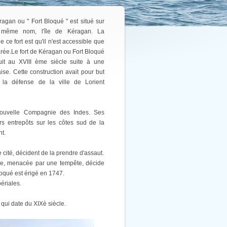
ragan ou " Fort Bloqué " est situé sur
 même nom, l'île de Kéragan. La
de ce fort est qu'il n'est accessible que
rée.Le fort de Kéragan ou Fort Bloqué
uit au XVIII ème siècle suite à une
ise. Cette construction avait pour but
 la défense de la ville de Lorient
 Nouvelle Compagnie des Indes. Ses
urs entrepôts sur les côtes sud de la
nt.
cité, décident de la prendre d'assaut.
aise, menacée par une tempête, décide
loqué est érigé en 1747.
périales.
 qui date du XIXè siècle.