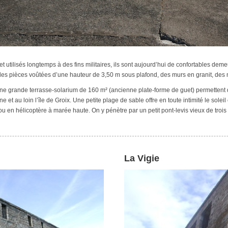
t utilisés longtemps à des fins militaires, ils sont aujourd’hui de confortables dem
ndes pièces voûtées d’une hauteur de 3,50 m sous plafond, des murs en granit, des 
 une grande terrasse-solarium de 160 m² (ancienne plate-forme de guet) permettent d
e et au loin l’île de Groix. Une petite plage de sable offre en toute intimité le solei
 en hélicoptère à marée haute. On y pénètre par un petit pont-levis vieux de trois s
La Vigie