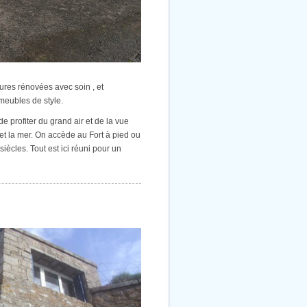
eures rénovées avec soin , et
meubles de style.
e profiter du grand air et de la vue
l et la mer. On accède au Fort à pied ou
iècles. Tout est ici réuni pour un